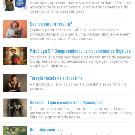
As terapias apresentadas nesta seção abordam diferentes
aspectos da saúde emocional, dos relacionamentos e do
desenvolvimento pessoal. Cada...
Quando parar a terapia?
Quando parar a terapia? Saber quando encerrar um
processo terapêutico não é uma decisão simples — e nem
deve ser precipitada. A psicoterap...
Psicóloga SP: Compreendendo os mecanismos de Rejeição
Psicóloga SP: Compreendendo os mecanismos de Rejeição
Compreendendo os mecanismos de rejeição: objetiva vs.
subjetiva A rejeição ...
Terapia focada na autoestima
A Psicóloga SP explica como a autoestima se constrói na
prática...
Desamor. O que é e como lidar. Psicologa sp.
Desamor é a experiência emocional caracterizada pela
ausência de amor, manifestando-se como um vazio afetivo,
falta de reciprocidade nos se...
Recaidas amorosas