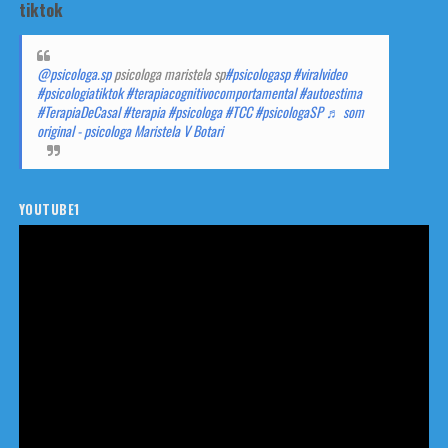
tiktok
@psicologa.sp
psicologa maristela sp
#psicologasp
#viralvideo
#psicologiatiktok
#terapiacognitivocomportamental
#autoestima
#TerapiaDeCasal
#terapia
#psicologa
#TCC
#psicologaSP
♬ som
original - psicologa Maristela V Botari
YOUTUBE1