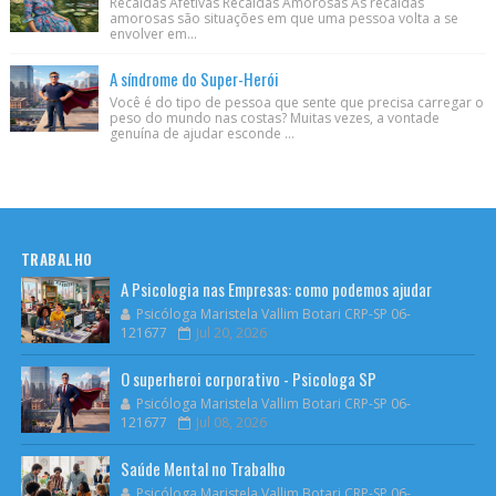
Recaídas Afetivas Recaídas Amorosas As recaídas
amorosas são situações em que uma pessoa volta a se
envolver em...
A síndrome do Super-Herói
Você é do tipo de pessoa que sente que precisa carregar o
peso do mundo nas costas? Muitas vezes, a vontade
genuína de ajudar esconde ...
TRABALHO
A Psicologia nas Empresas: como podemos ajudar
Psicóloga Maristela Vallim Botari CRP-SP 06-
121677
Jul 20, 2026
O superheroi corporativo - Psicologa SP
Psicóloga Maristela Vallim Botari CRP-SP 06-
121677
Jul 08, 2026
Saúde Mental no Trabalho
Psicóloga Maristela Vallim Botari CRP-SP 06-