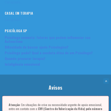
Carregando...
CASAL EM TERAPIA
Carregando...
PSICÓLOGA SP
Psicóloga comenta: fatores que podem influenciar sua
Autoestima
Dificuldade de buscar ajuda Psicologica?
Psicólogo pode? Qual a conduta ética de um Psicólogo?
Quando procurar terapia?
Inteligência emocional
Avisos
Atenção:
Em situações de crise ou necessidade urgente de apoio emocional,
entre em contato com o
CVV (Centro de Valorização da Vida) pelo número