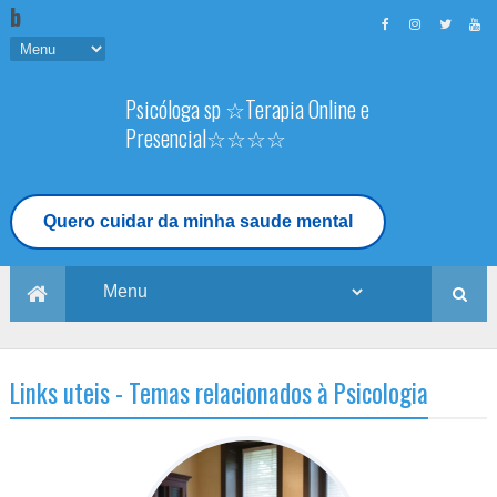
b
Psicóloga sp ☆Terapia Online e
Presencial☆☆☆☆
Terapia Online e Presencial - Psicóloga
TCC em Sp
Quero cuidar da minha saude mental
Links uteis - Temas relacionados à Psicologia