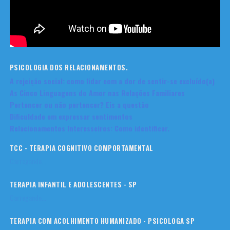
PSICOLOGIA DOS RELACIONAMENTOS.
A rejeição social: como lidar com a dor de sentir-se excluído(a)
As Cinco Linguagens do Amor nas Relações Familiares
Pertencer ou não pertencer? Eis a questão
Dificuldade em expressar sentimentos
Relacionamentos Interesseiros: Como identificar.
TCC - TERAPIA COGNITIVO COMPORTAMENTAL
Carregando...
TERAPIA INFANTIL E ADOLESCENTES - SP
Carregando...
TERAPIA COM ACOLHIMENTO HUMANIZADO - PSICOLOGA SP