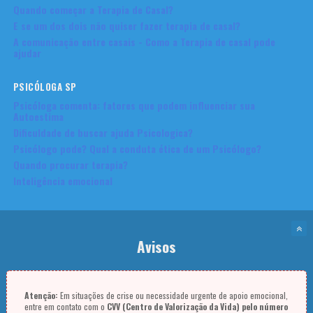
Quando começar a Terapia de Casal?
E se um dos dois não quiser fazer terapia de casal?
A comunicação entre casais - Como a Terapia de casal pode
ajudar
PSICÓLOGA SP
Psicóloga comenta: fatores que podem influenciar sua
Autoestima
Dificuldade de buscar ajuda Psicologica?
Psicólogo pode? Qual a conduta ética de um Psicólogo?
Quando procurar terapia?
Inteligência emocional
Avisos
Atenção:
Em situações de crise ou necessidade urgente de apoio emocional,
entre em contato com o
CVV (Centro de Valorização da Vida) pelo número