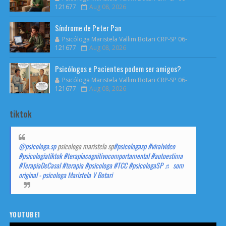
121677
Aug 08, 2026
Síndrome de Peter Pan
Psicóloga Maristela Vallim Botari CRP-SP 06-
121677
Aug 08, 2026
Psicólogos e Pacientes podem ser amigos?
Psicóloga Maristela Vallim Botari CRP-SP 06-
121677
Aug 08, 2026
tiktok
@psicologa.sp
psicologa maristela sp
#psicologasp
#viralvideo
#psicologiatiktok
#terapiacognitivocomportamental
#autoestima
#TerapiaDeCasal
#terapia
#psicologa
#TCC
#psicologaSP
♬ som
original - psicologa Maristela V Botari
YOUTUBE1