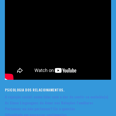
PSICOLOGIA DOS RELACIONAMENTOS.
A rejeição social: como lidar com a dor de sentir-se excluído(a)
As Cinco Linguagens do Amor nas Relações Familiares
Pertencer ou não pertencer? Eis a questão
Dificuldade em expressar sentimentos