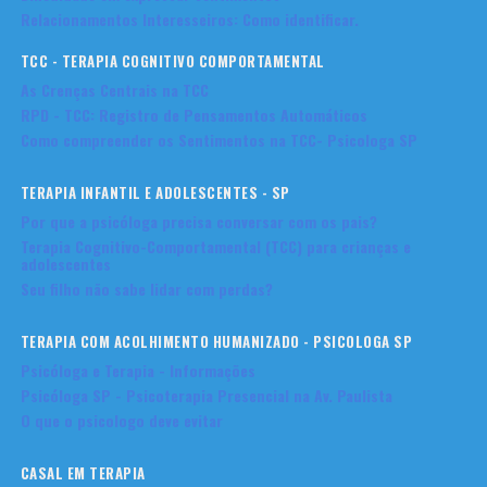
Relacionamentos Interesseiros: Como identificar.
TCC - TERAPIA COGNITIVO COMPORTAMENTAL
As Crenças Centrais na TCC
RPD - TCC: Registro de Pensamentos Automáticos
Como compreender os Sentimentos na TCC- Psicologa SP
TERAPIA INFANTIL E ADOLESCENTES - SP
Por que a psicóloga precisa conversar com os pais?
Terapia Cognitivo-Comportamental (TCC) para crianças e
adolescentes
Seu filho não sabe lidar com perdas?
TERAPIA COM ACOLHIMENTO HUMANIZADO - PSICOLOGA SP
Psicóloga e Terapia - Informações
Psicóloga SP - Psicoterapia Presencial na Av. Paulista
O que o psicologo deve evitar
CASAL EM TERAPIA