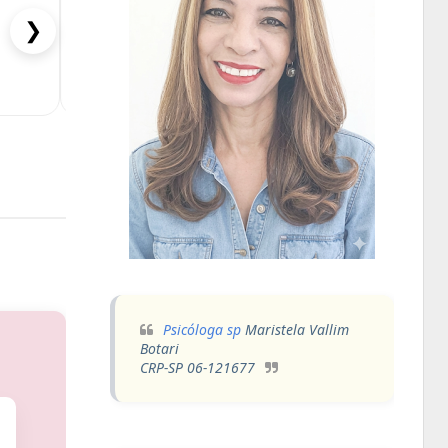
Terapia: lidar com cul
❯
Lidando com a Culpa: Perspectivas da Psicoterapia O Sentimento de Culpa O sent
experiência emocional comum nas relaçõ
Psicóloga sp
Maristela Vallim
Botari
CRP-SP 06-121677