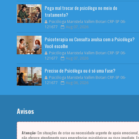
Pega mal trocar de psicólogo no meio do
tratamento?
Psicóloga Maristela Vallim Botari CRP-SP 06-
121677
Aug 07, 2026
Psicoterapia ou Consulta avulsa com a Psicóloga?
Você escolhe
Psicóloga Maristela Vallim Botari CRP-SP 06-
121677
Aug 07, 2026
Preciso de Psicóloga ou é só uma Fase?
Psicóloga Maristela Vallim Botari CRP-SP 06-
121677
Aug 06, 2026
Avisos
Atenção:
Em situações de crise ou necessidade urgente de apoio emocional
não oferece atendimento para emergências psicológicas ou risco imediato. E