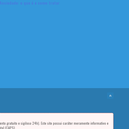
Ansiedade: o que é e como tratar
nto gratuito e sigiloso 24h). Este site possui caráter meramente informativo e
tal (CAPS).