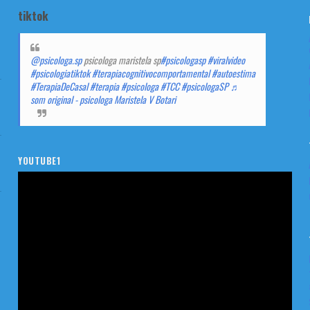
tiktok
@psicologa.sp
psicologa maristela sp
#psicologasp
#viralvideo
#psicologiatiktok
#terapiacognitivocomportamental
#autoestima
#TerapiaDeCasal
#terapia
#psicologa
#TCC
#psicologaSP
♬
som original - psicologa Maristela V Botari
YOUTUBE1