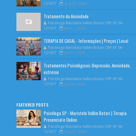
121677
Aug 03, 2026
Tratamento da Ansiedade
Psicóloga Maristela Vallim Botari CRP-SP 06-
121677
Jun 11, 2026
TERAPIA DE CASAL - Informações | Preços | Local
Psicóloga Maristela Vallim Botari CRP-SP 06-
121677
Jun 11, 2026
Tratamentos Psicológicos: Depressão, Ansiedade,
estresse
Psicóloga Maristela Vallim Botari CRP-SP 06-
121677
Jun 06, 2026
FEATURED POSTS
Psicóloga SP - Maristela Vallim Botari | Terapia
Presencial e Online
Psicóloga Maristela Vallim Botari CRP-SP 06-
121677
Aug 07, 2026