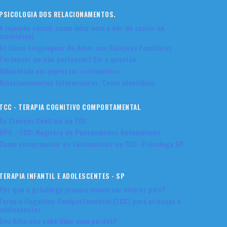
PSICOLOGIA DOS RELACIONAMENTOS.
A rejeição social: como lidar com a dor de sentir-se
excluído(a)
As Cinco Linguagens do Amor nas Relações Familiares
Pertencer ou não pertencer? Eis a questão
Dificuldade em expressar sentimentos
Relacionamentos Interesseiros: Como identificar.
TCC - TERAPIA COGNITIVO COMPORTAMENTAL
As Crenças Centrais na TCC
RPD - TCC: Registro de Pensamentos Automáticos
Como compreender os Sentimentos na TCC- Psicologa SP
TERAPIA INFANTIL E ADOLESCENTES - SP
Por que a psicóloga precisa conversar com os pais?
Terapia Cognitivo-Comportamental (TCC) para crianças e
adolescentes
Seu filho não sabe lidar com perdas?