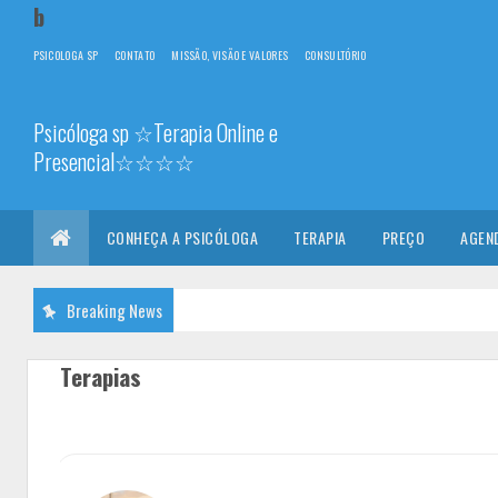
b
PSICOLOGA SP
CONTATO
MISSÃO, VISÃO E VALORES
CONSULTÓRIO
Psicóloga sp ☆Terapia Online e
Presencial☆☆☆☆
Terapia Online e Presencial - Psicóloga TCC em Sp
CONHEÇA A PSICÓLOGA
TERAPIA
PREÇO
AGEN
Breaking News
Terapias