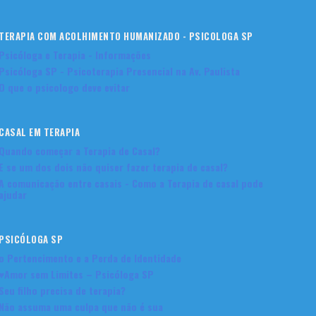
TERAPIA COM ACOLHIMENTO HUMANIZADO - PSICOLOGA SP
Psicóloga e Terapia - Informações
Psicóloga SP - Psicoterapia Presencial na Av. Paulista
O que o psicologo deve evitar
CASAL EM TERAPIA
Quando começar a Terapia de Casal?
E se um dos dois não quiser fazer terapia de casal?
A comunicação entre casais - Como a Terapia de casal pode
ajudar
PSICÓLOGA SP
o Pertencimento e a Perda de Identidade
♥Amor sem Limites – Psicóloga SP
Seu filho precisa de terapia?
Não assuma uma culpa que não é sua