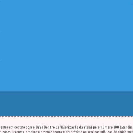
, entre em contato com o
CVV (Centro de Valorização da Vida) pelo número 188
(atendime
m casos urgentes, procure o pronto-socorro mais próximo ou serviços públicos de saúde men